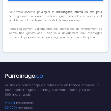
Pour votre sécurité, privilégiez la
messagerie interne
du site pour
échanger avec un parrain. Les liens figurant dans les annonces sont
publiés sous la seule responsabilité de leurs auteurs.
Restez également vigilant face aux promesses de reversement de
prime trop généreuses : fiez-vous uniquement aux avantages
officiels du programme de parrainage pour éviter toute déception.
Parrainage
.co
Le site de parrainage de reference en France. Trouvez un
code parrainage ou partagez le votre parmi plus de 2
000 marchands.
2 000+
marchands
30 000+
membres