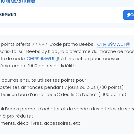
PARRAINAGE BEEBS
C
S9MWU1
0 points offerts ⭐⭐⭐⭐⭐ Code promo Beebs :
CHRIS9MWU1
nscris-toi sur Beebs by Kiabi, la plateforme du marché de l’oc
ntre le code
CHRIS9MWU1
à l'inscription pour recevoir
diatement 1000 points de fidélité.
 pourras ensuite utiliser tes points pour :
oster tes annonces pendant 7 jours ou plus (700 points)
tenir un bon d’achat de 5€ dès 15 € d’achat (1000 points)
pli Beebs permet d’acheter et de vendre des articles de se
 à prix réduits :
ments, déco, livres, accessoires, etc.