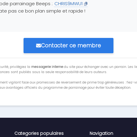
ode parrainage Beeps :
CHRIS9MWU1
ate pas ce bon plan simple et rapide !
Contacter ce membre
urité, privilégiez la
messagerie interne
du site pour échanger avec un parrain. Les li
onces sont publiés sous la seule responsabilité de leurs auteurs.
ment vigilant face aux promesses de reversement de prime trop généreuses : fiez-
ux avantages officiels du programme de parrainage pour éviter toute déception.
Categories populaires
Navigation