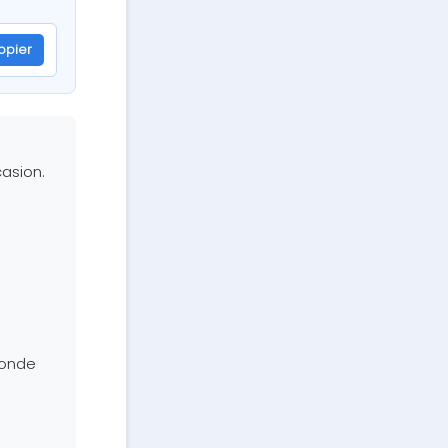
opier
casion.
conde