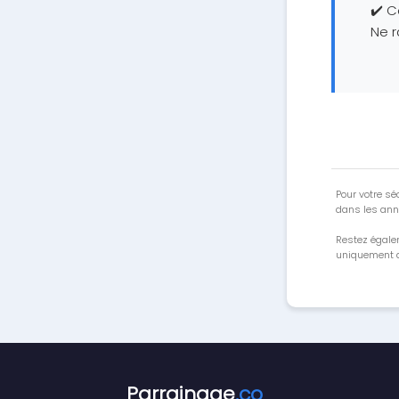
✔️ C
Ne r
Pour votre séc
dans les ann
Restez égale
uniquement a
Parrainage
.co