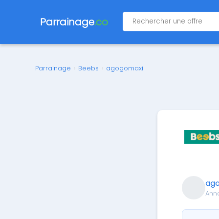
Parrainage
.co
Parrainage
›
Beebs
›
agogomaxi
ag
Ann