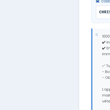
CODE 
CHRI
100
✔️ I
✔️ E
immé
✅ Tu
- Bo
- Ob
L’ap
main
vête