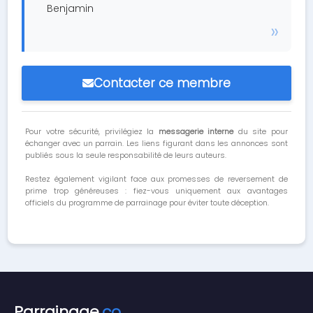
Benjamin
Contacter ce membre
Pour votre sécurité, privilégiez la
messagerie interne
du site pour
échanger avec un parrain. Les liens figurant dans les annonces sont
publiés sous la seule responsabilité de leurs auteurs.
Restez également vigilant face aux promesses de reversement de
prime trop généreuses : fiez-vous uniquement aux avantages
officiels du programme de parrainage pour éviter toute déception.
Parrainage
.co