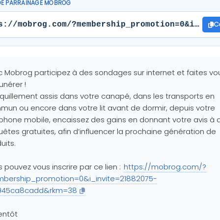
DE PARRAINAGE MOBROG
C
s://mobrog.com/?membership_promotion=0&i_invi
 Mobrog participez à des sondages sur internet et faites vo
nérer !
quillement assis dans votre canapé, dans les transports en
un ou encore dans votre lit avant de dormir, depuis votre
phone mobile, encaissez des gains en donnant votre avis à 
êtes gratuites, afin d’influencer la prochaine génération de
uits.
 pouvez vous inscrire par ce lien :
https://mobrog.com/?
bership_promotion=0&i_invite=21882075-
945ca8cadd&rkm=38
entôt