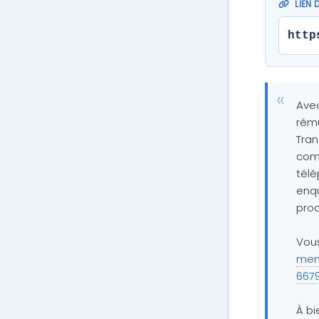
LIEN 
http
Avec
rému
Tran
comm
télé
enqu
prod
Vous
mem
667
À bi