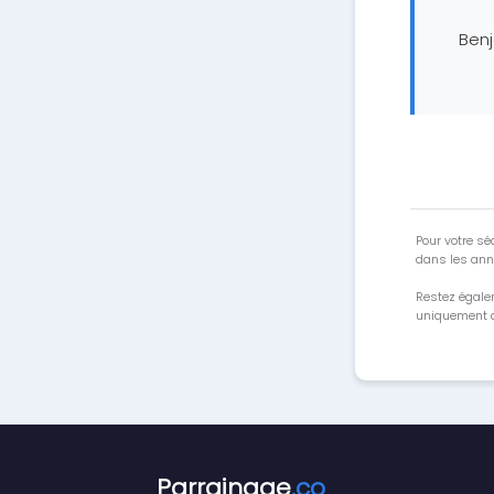
Ben
Pour votre séc
dans les ann
Restez égale
uniquement a
Parrainage
.co