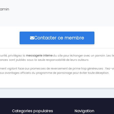
jamin
Contacter ce membre
urité, privilégiez la
messagerie interne
du site pour échanger avec un parrain. Les li
onces sont publiés sous la seule responsabilité de leurs auteurs.
ment vigilant face aux promesses de reversement de prime trop généreuses : fiez-
ux avantages officiels du programme de parrainage pour éviter toute déception.
Categories populaires
Navigation