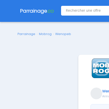
Parrainage
.co
Parrainage
›
Mobrog
›
Wenopeb
We
Ann