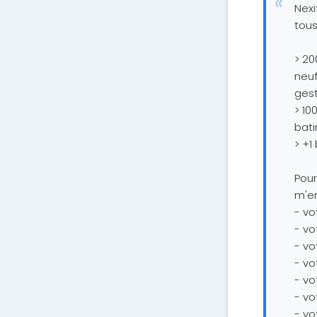
Nexi
tous
> 20
neuf
gest
> 10
batir
> +1
Pour
m'en
- vo
- vo
- v
- v
- vo
- v
- vo