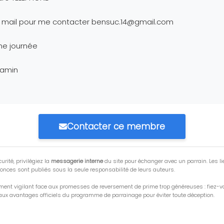
 mail pour me contacter
bensuc.14@gmail.com
ne journée
jamin
Contacter ce membre
urité, privilégiez la
messagerie interne
du site pour échanger avec un parrain. Les li
onces sont publiés sous la seule responsabilité de leurs auteurs.
ment vigilant face aux promesses de reversement de prime trop généreuses : fiez-
ux avantages officiels du programme de parrainage pour éviter toute déception.