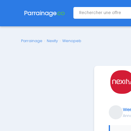
Parrainage
.co
Parrainage
›
Nexity
›
Wenopeb
We
Ann