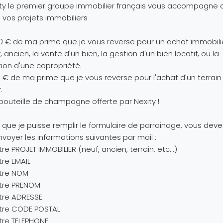
ty le premier groupe immobilier français vous accompagne 
 vos projets immobiliers
0 € de ma prime que je vous reverse pour un achat immobili
, ancien, la vente d'un bien, la gestion d'un bien locatif, ou la
ion d'une copropriété.
0 € de ma prime que je vous reverse pour l'achat d'un terrain
.
 bouteille de champagne offerte par Nexity !
 que je puisse remplir le formulaire de parrainage, vous deve
voyer les informations suivantes par mail :
tre PROJET IMMOBILIER (neuf, ancien, terrain, etc...)
tre EMAIL
otre NOM
otre PRENOM
tre ADRESSE
otre CODE POSTAL
tre TELEPHONE