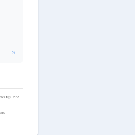
ens figurant
vous