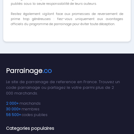
publiés sous la seule responsabilité de leurs auteurs.
Restez également vigilant face aux promesses de reversement de
prime trop généreuses : fiez-vous uniquement aux avantages
officiels du programme de parrainage pour éviter toute déception.
Parrainage
.co
Le site de parrainage de reference en France. Trouvez un
code parrainage ou partagez le votre parmi plus de 2
000 marchands.
2 000+
marchands
30 000+
membres
56 500+
codes publies
Categories populaires