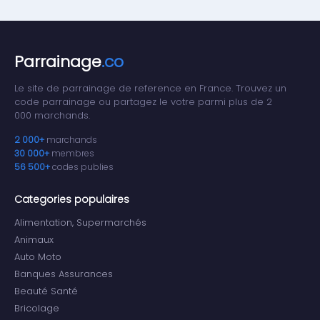
Parrainage
.co
Le site de parrainage de reference en France. Trouvez un
code parrainage ou partagez le votre parmi plus de 2
000 marchands.
2 000+
marchands
30 000+
membres
56 500+
codes publies
Categories populaires
Alimentation, Supermarchés
Animaux
Auto Moto
Banques Assurances
Beauté Santé
Bricolage