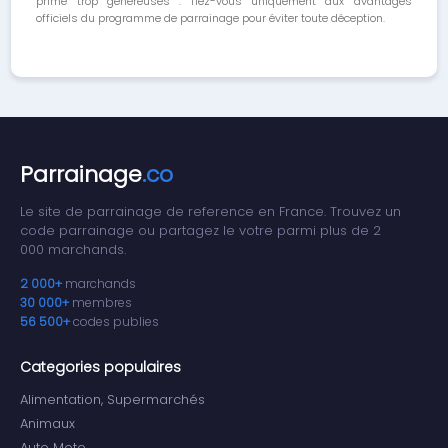
prime trop généreuses : fiez-vous uniquement aux avantages
officiels du programme de parrainage pour éviter toute déception.
Parrainage
.co
Le site de parrainage de reference en France. Trouvez un
code parrainage ou partagez le votre parmi plus de 2
000 marchands.
2 000+
marchands
30 000+
membres
56 500+
codes publies
Categories populaires
Alimentation, Supermarchés
Animaux
Auto Moto