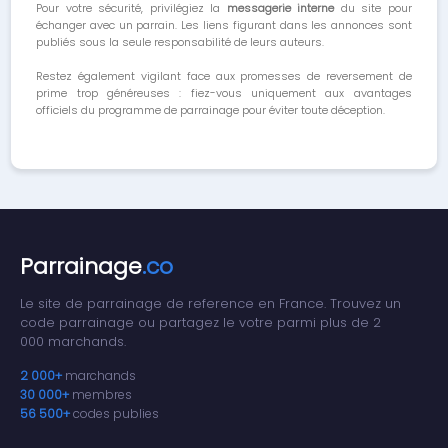
Pour votre sécurité, privilégiez la
messagerie interne
du site pour
échanger avec un parrain. Les liens figurant dans les annonces sont
publiés sous la seule responsabilité de leurs auteurs.
Restez également vigilant face aux promesses de reversement de
prime trop généreuses : fiez-vous uniquement aux avantages
officiels du programme de parrainage pour éviter toute déception.
Parrainage
.co
Le site de parrainage de reference en France. Trouvez un
code parrainage ou partagez le votre parmi plus de 2
000 marchands.
2 000+
marchands
30 000+
membres
56 500+
codes publies