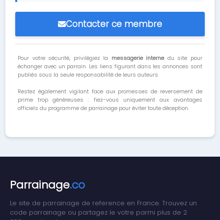
Contacter ce membre
Pour votre sécurité, privilégiez la
messagerie interne
du site pour
échanger avec un parrain. Les liens figurant dans les annonces sont
publiés sous la seule responsabilité de leurs auteurs.
Restez également vigilant face aux promesses de reversement de
prime trop généreuses : fiez-vous uniquement aux avantages
officiels du programme de parrainage pour éviter toute déception.
Parrainage
.co
Le site de parrainage de reference en France. Trouvez un
code parrainage ou partagez le votre parmi plus de 2