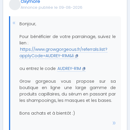
Oxymore
Annonce publiée le 09-08-2026
Bonjour,
Pour bénéficier de votre parrainage, suivez le
lien :
https://www.growgorgeous.fr/referrals.list?
applyCode=AUDREY-R1M&li
ou entrez le code
AUDREY-R1M
Grow gorgeous vous propose sur sa
boutique en ligne une large gamme de
produits capillaires, du sérum en passant par
les shampooings, les masques et les bases.
Bons achats et à bientôt :)