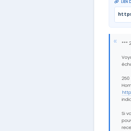
LIEN 
http
*** 
Voya
éch
250 
Home
htt
indi
Si v
pouv
rece