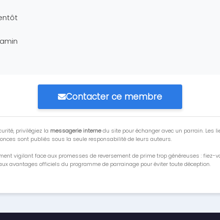
entôt
jamin
Contacter ce membre
urité, privilégiez la
messagerie interne
du site pour échanger avec un parrain. Les li
onces sont publiés sous la seule responsabilité de leurs auteurs.
ment vigilant face aux promesses de reversement de prime trop généreuses : fiez-
ux avantages officiels du programme de parrainage pour éviter toute déception.