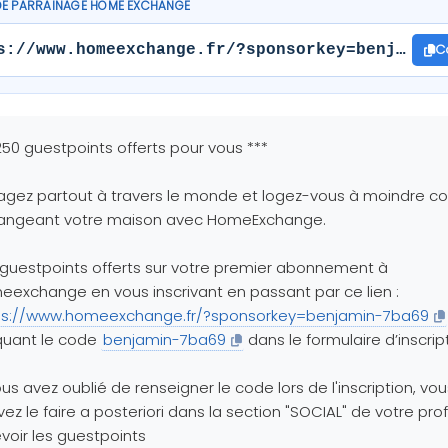
DE PARRAINAGE HOME EXCHANGE
C
s://www.homeexchange.fr/?sponsorkey=benjamin-
250 guestpoints offerts pour vous ***
gez partout à travers le monde et logez-vous à moindre co
angeant votre maison avec HomeExchange.
guestpoints offerts sur votre premier abonnement à
exchange en vous inscrivant en passant par ce lien :
ps://www.homeexchange.fr/?sponsorkey=benjamin-7ba69
quant le code
benjamin-7ba69
dans le formulaire d’inscrip
ous avez oublié de renseigner le code lors de l'inscription, vou
ez le faire a posteriori dans la section "SOCIAL" de votre prof
voir les guestpoints