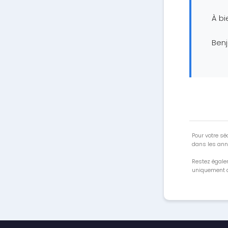
À bi
Ben
Pour votre séc
dans les ann
Restez égale
uniquement a