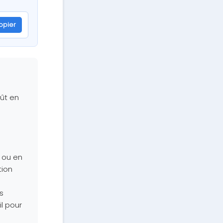
opier
7ba69
ût en
ou en
tion
s
il pour