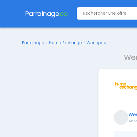
Parrainage
.co
Parrainage
›
Home Exchange
›
Wenopeb
Wen
We
Ann