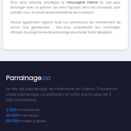
Pour votre sécurité, privilégiez la
messagerie interne
du site pour
échanger avec un parrain. Les liens figurant dans les annonces sont
publiés sous la seule responsabilité de leurs auteurs.
Restez également vigilant face aux promesses de reversement de
prime trop généreuses : fiez-vous uniquement aux avantages
officiels du programme de parrainage pour éviter toute déception.
Parrainage
.co
Le site de parrainage de reference en France. Trouvez un
code parrainage ou partagez le votre parmi plus de 2
000 marchands.
2 000+
marchands
30 000+
membres
56 500+
codes publies