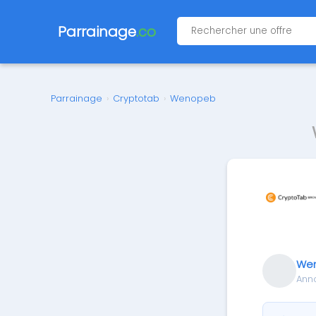
Parrainage
.co
Parrainage
›
Cryptotab
›
Wenopeb
We
Ann