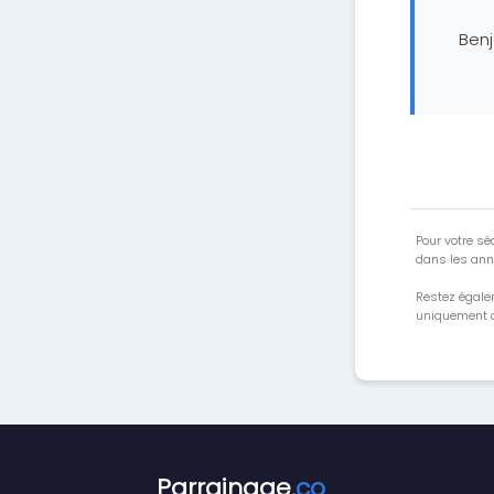
Ben
Pour votre séc
dans les ann
Restez égale
uniquement a
Parrainage
.co