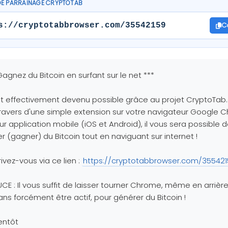
DE PARRAINAGE CRYPTOTAB
C
s://cryptotabbrowser.com/35542159
Gagnez du Bitcoin en surfant sur le net ***
t effectivement devenu possible grâce au projet CryptoTab.
ravers d'une simple extension sur votre navigateur Google 
ur application mobile (iOS et Android), il vous sera possible 
r (gagner) du Bitcoin tout en naviguant sur internet !
rivez-vous via ce lien :
https://cryptotabbrowser.com/355421
CE : Il vous suffit de laisser tourner Chrome, même en arrièr
ans forcément être actif, pour générer du Bitcoin !
entôt