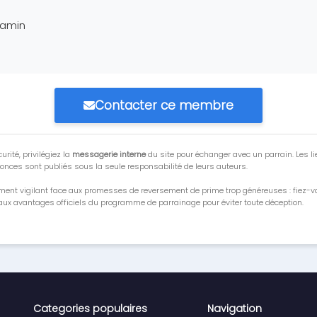
jamin
Contacter ce membre
urité, privilégiez la
messagerie interne
du site pour échanger avec un parrain. Les li
onces sont publiés sous la seule responsabilité de leurs auteurs.
ment vigilant face aux promesses de reversement de prime trop généreuses : fiez-
ux avantages officiels du programme de parrainage pour éviter toute déception.
Categories populaires
Navigation