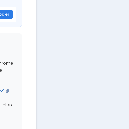
opier
Chrome
de
59
e-plan