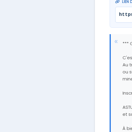
LIEN 
http
*** 
C'es
Au t
ou s
mine
Insc
ASTU
et s
À bi