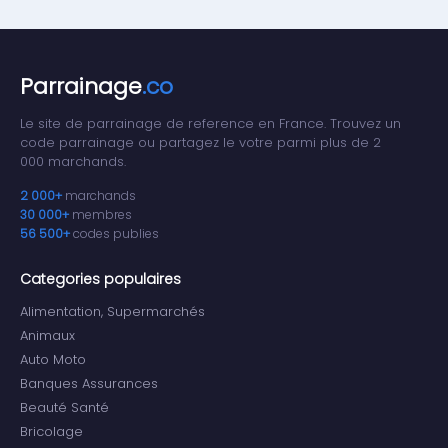
Parrainage
.co
Le site de parrainage de reference en France. Trouvez un
code parrainage ou partagez le votre parmi plus de 2
000 marchands.
2 000+
marchands
30 000+
membres
56 500+
codes publies
Categories populaires
Alimentation, Supermarchés
Animaux
Auto Moto
Banques Assurances
Beauté Santé
Bricolage