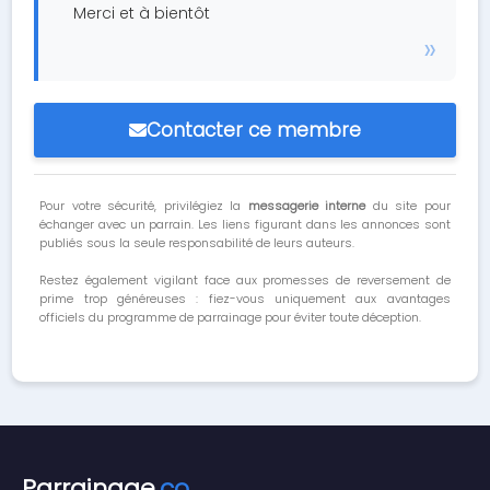
Merci et à bientôt
Contacter ce membre
Pour votre sécurité, privilégiez la
messagerie interne
du site pour
échanger avec un parrain. Les liens figurant dans les annonces sont
publiés sous la seule responsabilité de leurs auteurs.
Restez également vigilant face aux promesses de reversement de
prime trop généreuses : fiez-vous uniquement aux avantages
officiels du programme de parrainage pour éviter toute déception.
Parrainage
.co