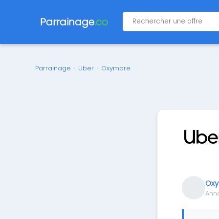
Parrainage
.co
Parrainage
›
Uber
›
Oxymore
Ox
Ann