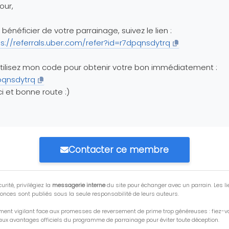
our,
 bénéficier de votre parrainage, suivez le lien :
ps://referrals.uber.com/refer?id=r7dpqnsdytrq
tilisez mon code pour obtenir votre bon immédiatement :
pqnsdytrq
i et bonne route :)
Contacter ce membre
urité, privilégiez la
messagerie interne
du site pour échanger avec un parrain. Les li
onces sont publiés sous la seule responsabilité de leurs auteurs.
ment vigilant face aux promesses de reversement de prime trop généreuses : fiez-
ux avantages officiels du programme de parrainage pour éviter toute déception.