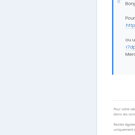
Bonj
Pour
htt
ou u
r7d
Merc
Pour votre séc
dans les ann
Restez égale
uniquement a