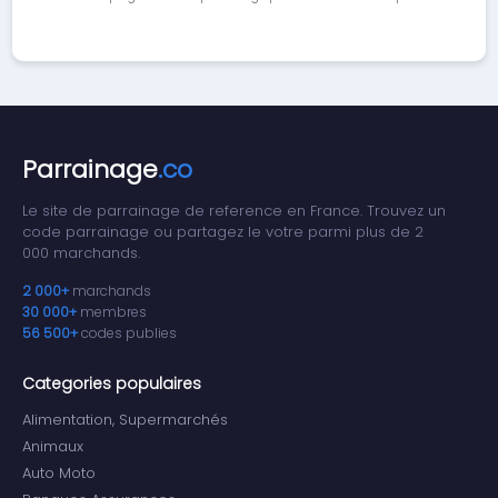
Parrainage
.co
Le site de parrainage de reference en France. Trouvez un
code parrainage ou partagez le votre parmi plus de 2
000 marchands.
2 000+
marchands
30 000+
membres
56 500+
codes publies
Categories populaires
Alimentation, Supermarchés
Animaux
Auto Moto