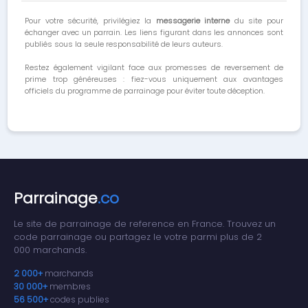
Pour votre sécurité, privilégiez la
messagerie interne
du site pour
échanger avec un parrain. Les liens figurant dans les annonces sont
publiés sous la seule responsabilité de leurs auteurs.
Restez également vigilant face aux promesses de reversement de
prime trop généreuses : fiez-vous uniquement aux avantages
officiels du programme de parrainage pour éviter toute déception.
Parrainage
.co
Le site de parrainage de reference en France. Trouvez un
code parrainage ou partagez le votre parmi plus de 2
000 marchands.
2 000+
marchands
30 000+
membres
56 500+
codes publies