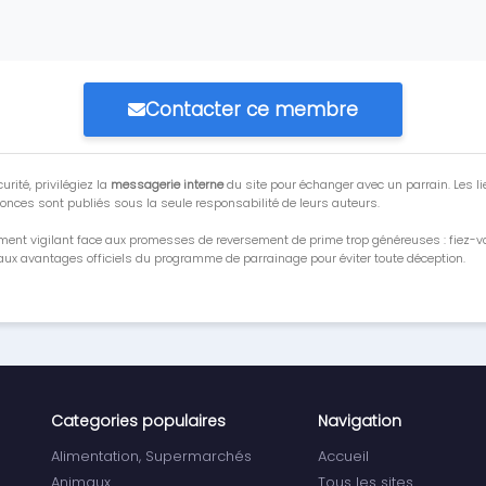
Contacter ce membre
urité, privilégiez la
messagerie interne
du site pour échanger avec un parrain. Les li
onces sont publiés sous la seule responsabilité de leurs auteurs.
ment vigilant face aux promesses de reversement de prime trop généreuses : fiez-
ux avantages officiels du programme de parrainage pour éviter toute déception.
Categories populaires
Navigation
Alimentation, Supermarchés
Accueil
Animaux
Tous les sites