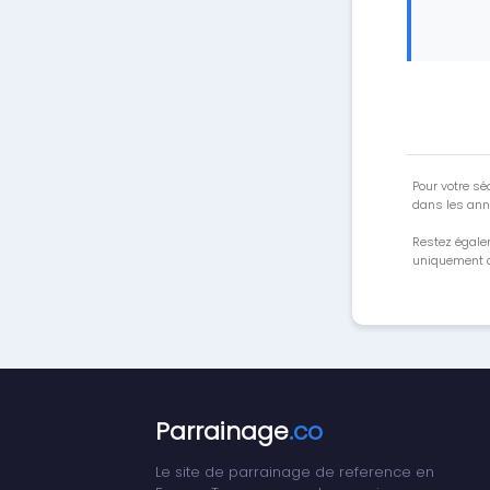
Pour votre séc
dans les ann
Restez égale
uniquement a
Parrainage
.co
Le site de parrainage de reference en