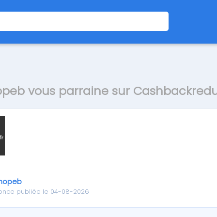
peb vous parraine sur Cashbackredu
nopeb
once publiée le 04-08-2026