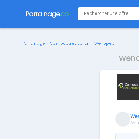
Parrainage
.co
Parrainage
›
Cashbackreduction
›
Wenopeb
Weno
We
Ann