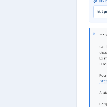
LIEN 
http
*** 
Cash
clic
La m
1 Ca
Pour
htt
À bi
Ben