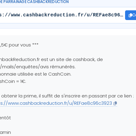
DE PARRAINAGE CASHBACKREDUCTION
C
s://www.cashbackreduction.fr/u/REFae8c96c3923
7,5€ pour vous ***
backReduction.fr est un site de cashback, de
s/mails/enquêtes/avis rémunérés.
onnaie utilisée est le CashCoin.
shCoin = 1€.
 obtenir la prime, il suffit de s'inscrire en passant par ce lien :
ps://www.cashbackreduction.fr/u/REFae8c96c3923
entôt
jamin