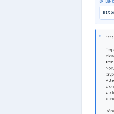
LIEN 
http
*** 
Depu
pla
tran
Non,
cryp
Atte
d’or
de f
ach
Béné