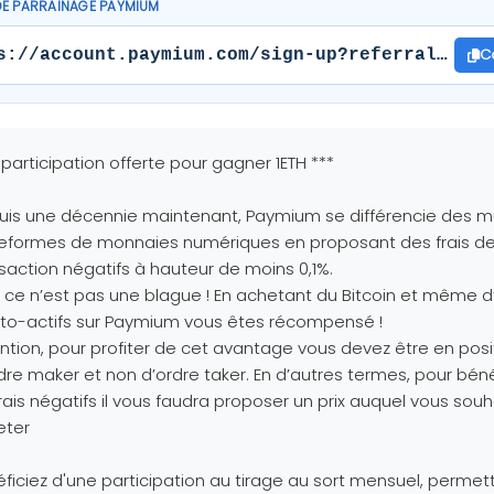
DE PARRAINAGE PAYMIUM
C
s://account.paymium.com/sign-up?referral=dJxv
1 participation offerte pour gagner 1ETH ***
is une décennie maintenant, Paymium se différencie des mu
teformes de monnaies numériques en proposant des frais d
saction négatifs à hauteur de moins 0,1%.
 ce n’est pas une blague ! En achetant du Bitcoin et même d
to-actifs sur Paymium vous êtes récompensé !
ntion, pour profiter de cet avantage vous devez être en posi
dre maker et non d’ordre taker. En d’autres termes, pour béné
rais négatifs il vous faudra proposer un prix auquel vous souh
eter
ficiez d'une participation au tirage au sort mensuel, permet