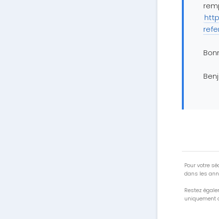
remp
htt
ref
Bon
Ben
Pour votre séc
dans les ann
Restez égale
uniquement a