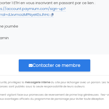
orter 1 ETH en vous inscrivant en passant par ce lien :
ps://account.paymium.com/sign-up?
erral=dJxvmoizMPNyeKEsJhHc
ne journée
jamin
Contacter ce membre
urité, privilégiez la
messagerie interne
du site pour échanger avec un parrain. Les li
onces sont publiés sous la seule responsabilité de leurs auteurs.
ment vigilant face aux promesses de reversement de prime trop généreuses : fiez-
ux avantages officiels du programme de parrainage pour éviter toute déception.