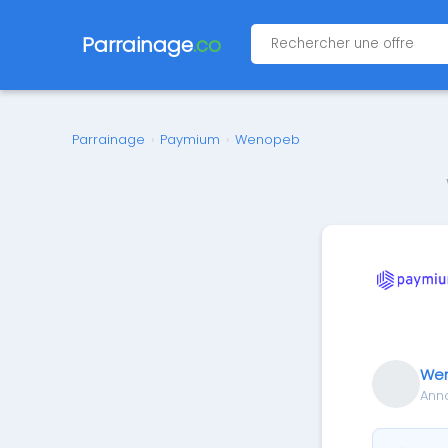
Parrainage
.co
Parrainage
›
Paymium
›
Wenopeb
We
Ann