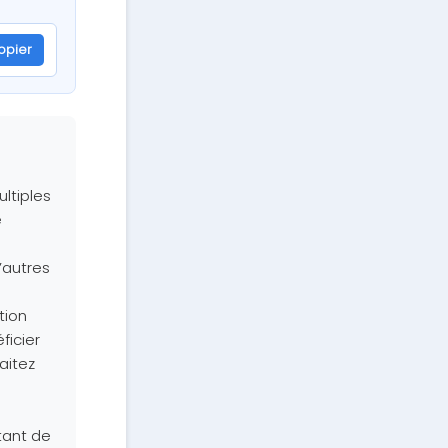
opier
moizMPNyeKEsJhHc
ltiples
e
’autres
tion
ficier
aitez
tant de