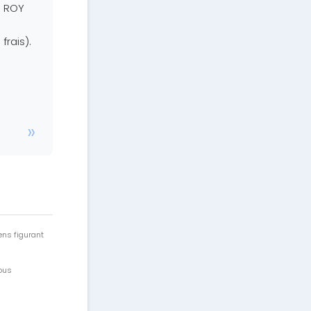
s ROY
frais).
ens figurant
vous