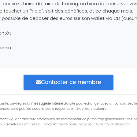
 pouvez choisir de faire du trading, ou bien de conserver vo
e toucher un "Yield", soit des bénéfices, et ce chaque mois.
st possible de déposer des euros sur son wallet via CB (aucun 
entôt
jamin
Contacter ce membre
urité, privilégiez la
messagerie interne
du site pour échanger avec un parrain. Les li
onces sont publiés sous la seule responsabilité de leurs auteurs.
ment vigilant face aux promesses de reversement de prime trop généreuses : fiez-
ux avantages officiels du programme de parrainage pour éviter toute déception.