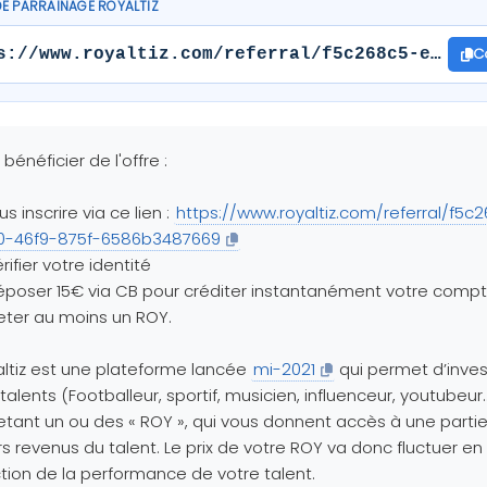
DE PARRAINAGE ROYALTIZ
C
s://www.royaltiz.com/referral/f5c268c5-e660-4
 bénéficier de l'offre :
us inscrire via ce lien :
https://www.royaltiz.com/referral/f5c
0-46f9-875f-6586b3487669
érifier votre identité
époser 15€ via CB pour créditer instantanément votre compt
ter au moins un ROY.
ltiz est une plateforme lancée
mi-2021
qui permet d’invest
talents (Footballeur, sportif, musicien, influenceur, youtubeur
tant un ou des « ROY », qui vous donnent accès à une parti
rs revenus du talent. Le prix de votre ROY va donc fluctuer en
tion de la performance de votre talent.