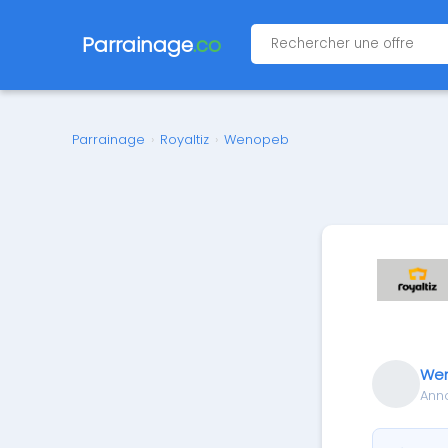
Parrainage
.co
Parrainage
›
Royaltiz
›
Wenopeb
We
Ann