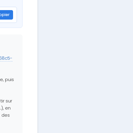
opier
6f9-875f-6586b3487669
268c5-
e, puis
ir sur
…), en
e des