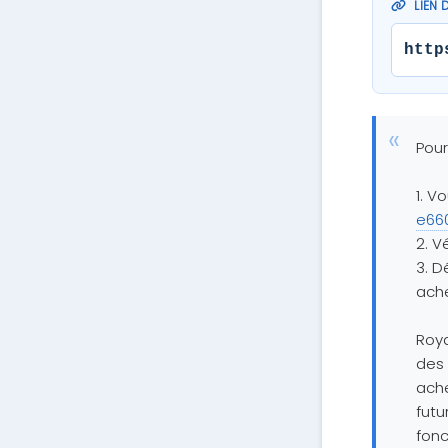
LIEN 
http
Pour
1. Vo
e66
2. V
3. D
ache
Roya
des 
ache
futu
fonc