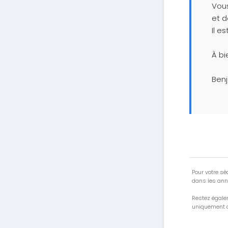
Vous
et d
Il e
À bi
Ben
Pour votre séc
dans les ann
Restez égale
uniquement a