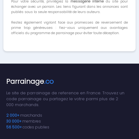
Pour votre sécurité, privilégiez la
messagerie interne
du site pour
échanger avec un parrain. Les liens figurant dans les annonces sont
publiés sous la seule responsabilité de leurs auteurs.
Restez également vigilant face aux promesses de reversement de
prime trop généreuses : fiez-vous uniquement aux avantages
officiels du programme de parrainage pour éviter toute déception.
Parrainage
.co
Le site de parrainage de reference en France. Trouvez un
code parrainage ou partagez le votre parmi plus de 2
000 marchands.
2 000+
marchands
30 000+
membres
56 500+
codes publies