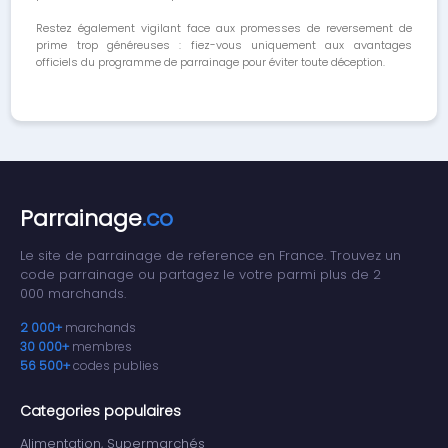
Restez également vigilant face aux promesses de reversement de
prime trop généreuses : fiez-vous uniquement aux avantages
officiels du programme de parrainage pour éviter toute déception.
Parrainage
.co
Le site de parrainage de reference en France. Trouvez un
code parrainage ou partagez le votre parmi plus de 2
000 marchands.
2 000+
marchands
30 000+
membres
56 500+
codes publies
Categories populaires
Alimentation, Supermarchés