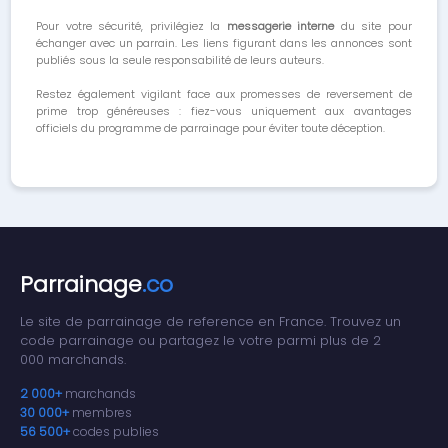
Pour votre sécurité, privilégiez la
messagerie interne
du site pour
échanger avec un parrain. Les liens figurant dans les annonces sont
publiés sous la seule responsabilité de leurs auteurs.
Restez également vigilant face aux promesses de reversement de
prime trop généreuses : fiez-vous uniquement aux avantages
officiels du programme de parrainage pour éviter toute déception.
Parrainage
.co
Le site de parrainage de reference en France. Trouvez un
code parrainage ou partagez le votre parmi plus de 2
000 marchands.
2 000+
marchands
30 000+
membres
56 500+
codes publies