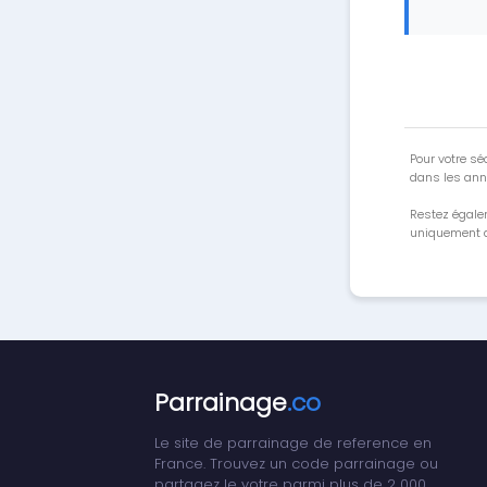
Pour votre séc
dans les ann
Restez égale
uniquement a
Parrainage
.co
Le site de parrainage de reference en
France. Trouvez un code parrainage ou
partagez le votre parmi plus de 2 000