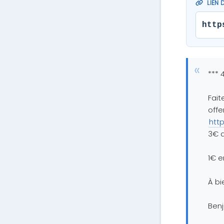
LIEN 
http
*** 
Fait
offe
htt
3€ 
1€ e
À bi
Ben