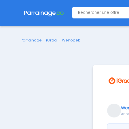
Parrainage
.co
Parrainage
›
iGraal
›
Wenopeb
We
Ann