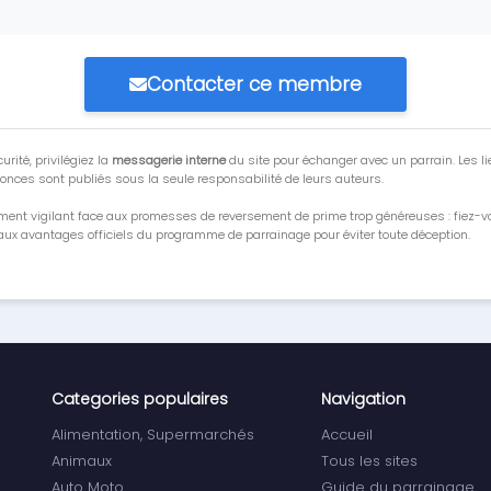
Contacter ce membre
urité, privilégiez la
messagerie interne
du site pour échanger avec un parrain. Les li
onces sont publiés sous la seule responsabilité de leurs auteurs.
ment vigilant face aux promesses de reversement de prime trop généreuses : fiez-
ux avantages officiels du programme de parrainage pour éviter toute déception.
Categories populaires
Navigation
Alimentation, Supermarchés
Accueil
Animaux
Tous les sites
Auto Moto
Guide du parrainage