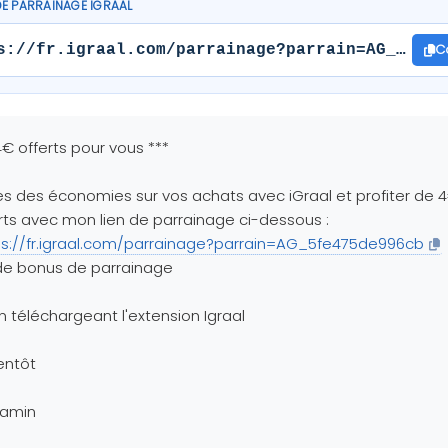
DE PARRAINAGE IGRAAL
C
s://fr.igraal.com/parrainage?parrain=AG_5fe47
4€ offerts pour vous ***
es des économies sur vos achats avec iGraal et profiter de 
rts avec mon lien de parrainage ci-dessous :
ps://fr.igraal.com/parrainage?parrain=AG_5fe475de996cb
de bonus de parrainage
n téléchargeant l'extension Igraal
entôt
jamin