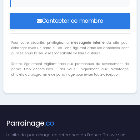
Contacter ce membre
Pour votre sécurité, privilégiez la
messagerie interne
du site pour
échanger avec un parrain. Les liens figurant dans les annonces sont
publiés sous la seule responsabilité de leurs auteurs.
Restez également vigilant face aux promesses de reversement de
prime trop généreuses : fiez-vous uniquement aux avantages
officiels du programme de parrainage pour éviter toute déception.
Parrainage
.co
Le site de parrainage de reference en France. Trouvez un