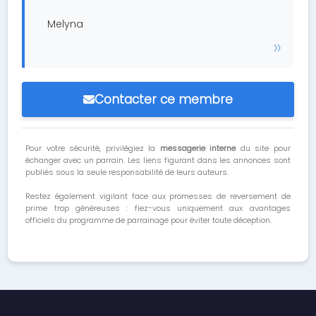
Melyna
Contacter ce membre
Pour votre sécurité, privilégiez la
messagerie interne
du site pour
échanger avec un parrain. Les liens figurant dans les annonces sont
publiés sous la seule responsabilité de leurs auteurs.
Restez également vigilant face aux promesses de reversement de
prime trop généreuses : fiez-vous uniquement aux avantages
officiels du programme de parrainage pour éviter toute déception.