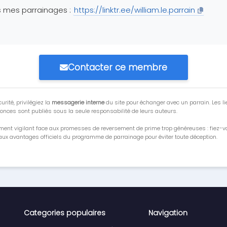
 mes parrainages :
https://linktr.ee/william.le.parrain
Contacter ce membre
urité, privilégiez la
messagerie interne
du site pour échanger avec un parrain. Les li
onces sont publiés sous la seule responsabilité de leurs auteurs.
ment vigilant face aux promesses de reversement de prime trop généreuses : fiez-
ux avantages officiels du programme de parrainage pour éviter toute déception.
Categories populaires
Navigation