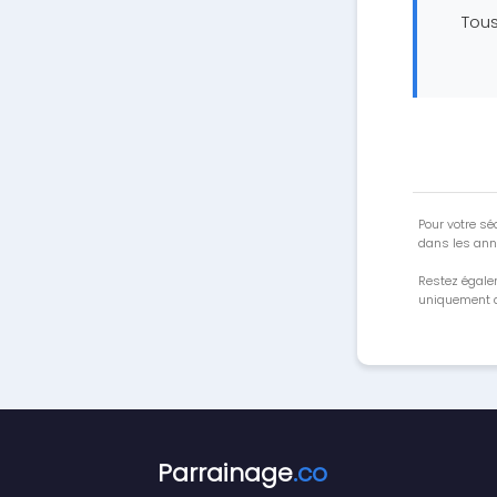
Tous
Pour votre séc
dans les ann
Restez égale
uniquement a
Parrainage
.co