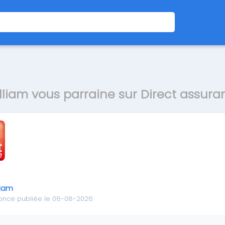
lliam vous parraine sur Direct assur
liam
once publiée le 06-08-2026