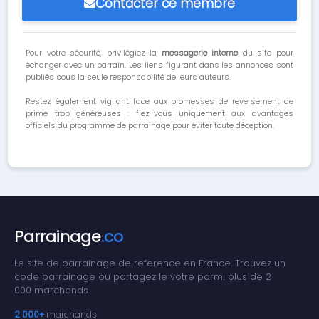
Contacter ce membre
Pour votre sécurité, privilégiez la
messagerie interne
du site pour
échanger avec un parrain. Les liens figurant dans les annonces sont
publiés sous la seule responsabilité de leurs auteurs.
Restez également vigilant face aux promesses de reversement de
prime trop généreuses : fiez-vous uniquement aux avantages
officiels du programme de parrainage pour éviter toute déception.
Parrainage
.co
Le site de parrainage de reference en France. Trouvez un
code parrainage ou partagez le votre parmi plus de 2
000 marchands.
2 000+
marchands