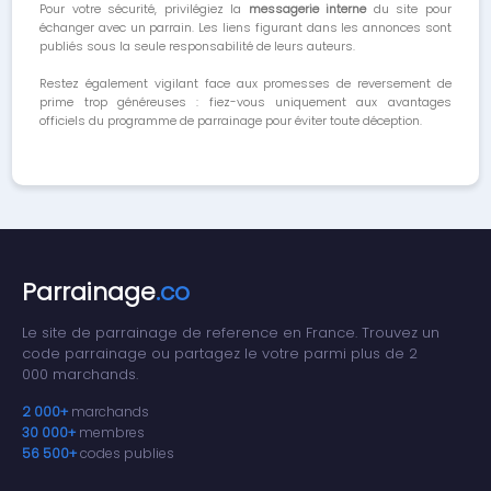
Pour votre sécurité, privilégiez la
messagerie interne
du site pour
échanger avec un parrain. Les liens figurant dans les annonces sont
publiés sous la seule responsabilité de leurs auteurs.
Restez également vigilant face aux promesses de reversement de
prime trop généreuses : fiez-vous uniquement aux avantages
officiels du programme de parrainage pour éviter toute déception.
Parrainage
.co
Le site de parrainage de reference en France. Trouvez un
code parrainage ou partagez le votre parmi plus de 2
000 marchands.
2 000+
marchands
30 000+
membres
56 500+
codes publies