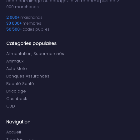
code parrainage ou partagez le votre parmi plus de 2
000 marchands.
2 000+
marchands
30 000+
membres
56 500+
codes publies
Categories populaires
Alimentation, Supermarchés
Animaux
Auto Moto
Banques Assurances
Beauté Santé
Bricolage
Cashback
CBD
Navigation
Accueil
Tous les sites