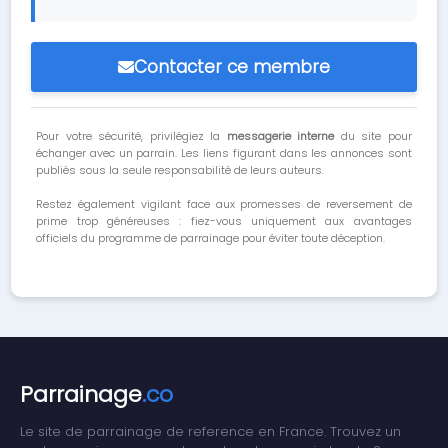
Contacter ce membre
Pour votre sécurité, privilégiez la
messagerie interne
du site pour
échanger avec un parrain. Les liens figurant dans les annonces sont
publiés sous la seule responsabilité de leurs auteurs.
Restez également vigilant face aux promesses de reversement de
prime trop généreuses : fiez-vous uniquement aux avantages
officiels du programme de parrainage pour éviter toute déception.
Parrainage
.co
Le site de parrainage de reference en France. Trouvez un