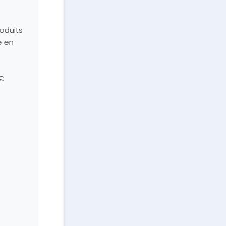
oduits
e en
€