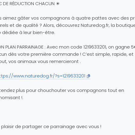
5€ DE RÉDUCTION CHACUN ✴️
s aimez gâter vos compagnons à quatre pattes avec des pr
rels et de qualité ? Alors, découvrez Naturedog.fr, la boutiqu
e dédiée à leur bien-être.
N PLAN PARRAINAGE : Avec mon code 1219633201, on gagne 5
un dès votre première commande ! C’est simple, rapide, et
out, vos animaux vous remercieront .
ttps://www.naturedog.fr/?s=1219633201
ttendez plus pour chouchouter vos compagnons tout en
omisant !.
u plaisir de partager ce parrainage avec vous !