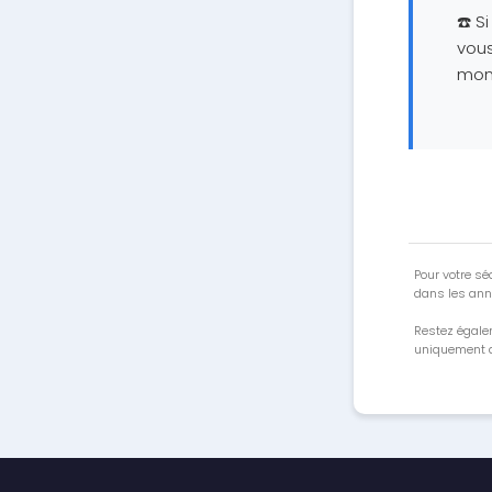
☎️ S
vous
mon 
Pour votre séc
dans les ann
Restez égale
uniquement a