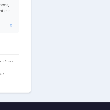
nces,
nt sur
ens figurant
vous