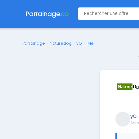
Parrainage
.co
Parrainage
›
Naturedog
›
yO__Me
yO
Ann