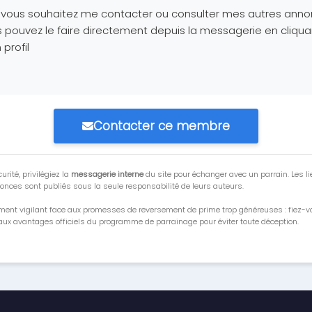
i vous souhaitez me contacter ou consulter mes autres anno
 pouvez le faire directement depuis la messagerie en cliqua
profil
Contacter ce membre
urité, privilégiez la
messagerie interne
du site pour échanger avec un parrain. Les li
onces sont publiés sous la seule responsabilité de leurs auteurs.
ment vigilant face aux promesses de reversement de prime trop généreuses : fiez-
ux avantages officiels du programme de parrainage pour éviter toute déception.