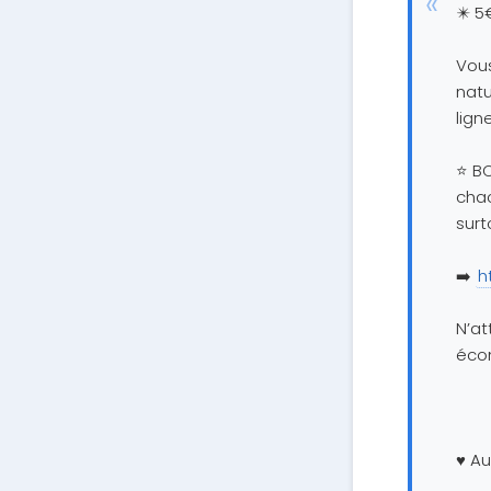
✴️ 
Vou
natu
lign
⭐ BO
chac
surt
➡️
h
N’a
écon
♥️ A