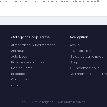
ux avantages officiels du programme de parrainage pour éviter toute déception.
Categories populaires
Navigation
Alimentation, Supermarchés
Accueil
Animaux
Tous les sites
Auto Moto
Guide du parrainage
Banques Assurances
Blog
Beauté Santé
Qui sommes-nous
Bricolage
Nos membres en chiffr
Cashback
CBD
© 2026 Parrainage.co - Tous droits reserves