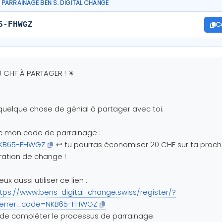
PARRAINAGE BEN S. DIGITAL CHANGE
C
5-FHWGZ
0 CHF À PARTAGER ! ✴️
 quelque chose de génial à partager avec toi.
c mon code de parrainage :
KB65-FHWGZ
↩️ tu pourras économiser 20 CHF sur ta proc
ation de change !
eux aussi utiliser ce lien :
tps://www.bens-digital-change.swiss/register/?
ferrer_code=NKB65-FHWGZ
 de compléter le processus de parrainage.