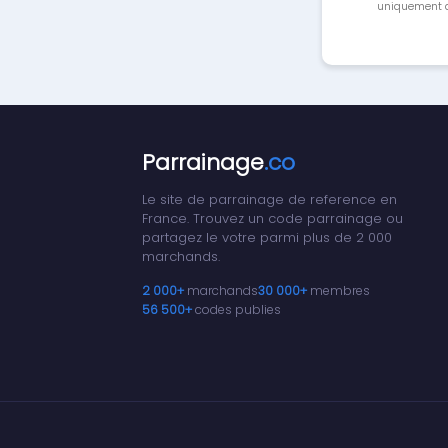
uniquement a
Parrainage
.co
Le site de parrainage de reference en
France. Trouvez un code parrainage ou
partagez le votre parmi plus de 2 000
marchands.
2 000+
marchands
30 000+
membres
56 500+
codes publies