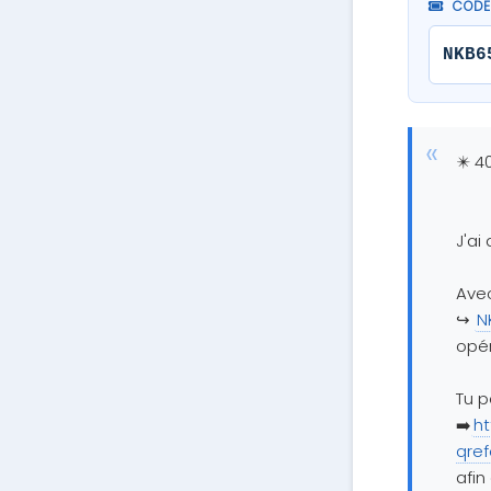
CODE 
NKB6
✴️ 4
J'ai
Ave
↪️
N
opér
Tu p
➡️
ht
qre
afin