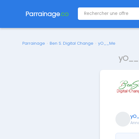
Parrainage
.co
Parrainage
›
Ben S. Digital Change
›
yO__Me
yO__M
yO
Ann