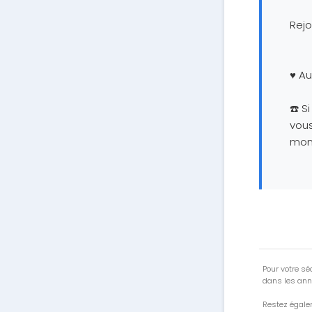
Rejo
♥️ A
☎️ S
vous
mon 
Pour votre séc
dans les ann
Restez égale