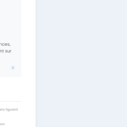
nces,
nt sur
ens figurant
vous