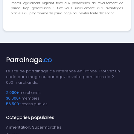
Restez également vigilant face aux promesses de reversement de
prime trop généreuses : fiez-vous uniquement aux avantages
officiels du programme de parrainage pour éviter toute déception.
Parrainage
.co
Le site de parrainage de reference en France. Trouvez un
code parrainage ou partagez le votre parmi plus de 2
000 marchands.
2 000+
marchands
30 000+
membres
56 500+
codes publies
Categories populaires
Alimentation, Supermarchés