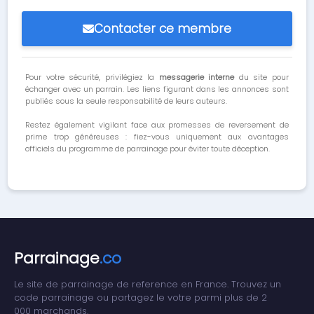
Contacter ce membre
Pour votre sécurité, privilégiez la
messagerie interne
du site pour
échanger avec un parrain. Les liens figurant dans les annonces sont
publiés sous la seule responsabilité de leurs auteurs.
Restez également vigilant face aux promesses de reversement de
prime trop généreuses : fiez-vous uniquement aux avantages
officiels du programme de parrainage pour éviter toute déception.
Parrainage
.co
Le site de parrainage de reference en France. Trouvez un
code parrainage ou partagez le votre parmi plus de 2
000 marchands.