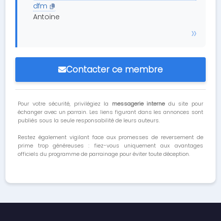
dfm
Antoine
Contacter ce membre
Pour votre sécurité, privilégiez la
messagerie interne
du site pour
échanger avec un parrain. Les liens figurant dans les annonces sont
publiés sous la seule responsabilité de leurs auteurs.
Restez également vigilant face aux promesses de reversement de
prime trop généreuses : fiez-vous uniquement aux avantages
officiels du programme de parrainage pour éviter toute déception.