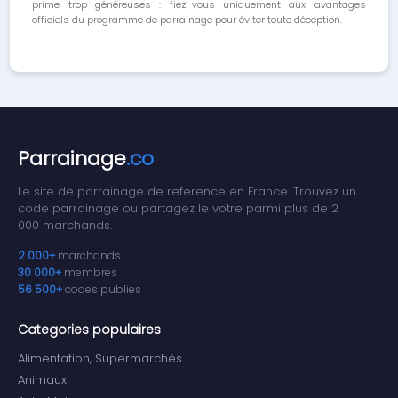
prime trop généreuses : fiez-vous uniquement aux avantages
officiels du programme de parrainage pour éviter toute déception.
Parrainage
.co
Le site de parrainage de reference en France. Trouvez un
code parrainage ou partagez le votre parmi plus de 2
000 marchands.
2 000+
marchands
30 000+
membres
56 500+
codes publies
Categories populaires
Alimentation, Supermarchés
Animaux