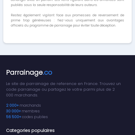
publiés sous la seule responsabilité de leurs auteurs.
Restez également vigilant face aux promesses de reversement de
prime trop généreuses : fiez-vous uniquement aux avantages
officiels du programme de parrainage pour éviter toute déception.
Parrainage
.co
Le site de parrainage de reference en France. Trouvez un
code parrainage ou partagez le votre parmi plus de 2
000 marchands.
2 000+
marchands
30 000+
membres
56 500+
codes publies
Categories populaires