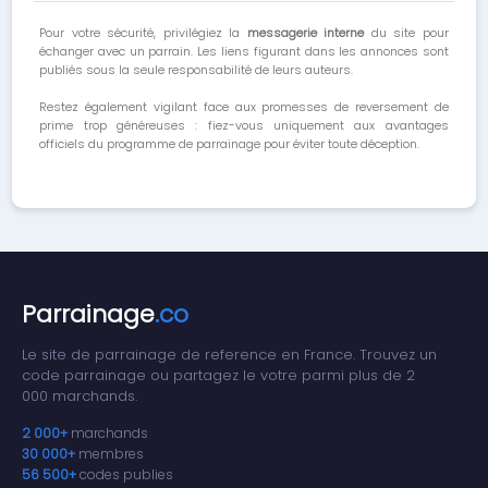
Pour votre sécurité, privilégiez la
messagerie interne
du site pour
échanger avec un parrain. Les liens figurant dans les annonces sont
publiés sous la seule responsabilité de leurs auteurs.
Restez également vigilant face aux promesses de reversement de
prime trop généreuses : fiez-vous uniquement aux avantages
officiels du programme de parrainage pour éviter toute déception.
Parrainage
.co
Le site de parrainage de reference en France. Trouvez un
code parrainage ou partagez le votre parmi plus de 2
000 marchands.
2 000+
marchands
30 000+
membres
56 500+
codes publies