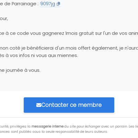
e de Parrainage :
9097jg
our,
e à ce code vous gagnerez 1mois gratuit sur l'un de vos ani
on coté je bénéficierai d'un mois offert également, je n'aur
s à vos infos ni vous aux miennes.
e journée à vous.
Contacter ce membre
urité, privilégiez la
messagerie interne
du site pour échanger avec un parrain. Les li
onces sont publiés sous la seule responsabilité de leurs auteurs.