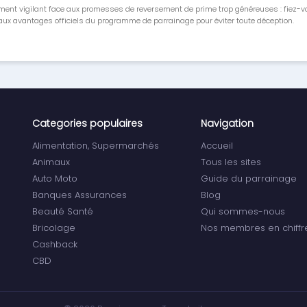
ment vigilant face aux promesses de reversement de prime trop généreuses : fiez-
ux avantages officiels du programme de parrainage pour éviter toute déception.
Categories populaires
Navigation
Alimentation, Supermarchés
Accueil
Animaux
Tous les sites
Auto Moto
Guide du parrainage
Banques Assurances
Blog
Beauté Santé
Qui sommes-nous
Bricolage
Nos membres en chiffr
Cashback
CBD