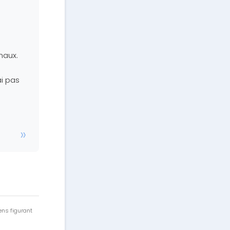
maux.
ai pas
ens figurant