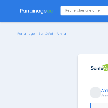
Parrainage
.co
Parrainage
›
SantéVet
›
Amiral
Ami
Ann