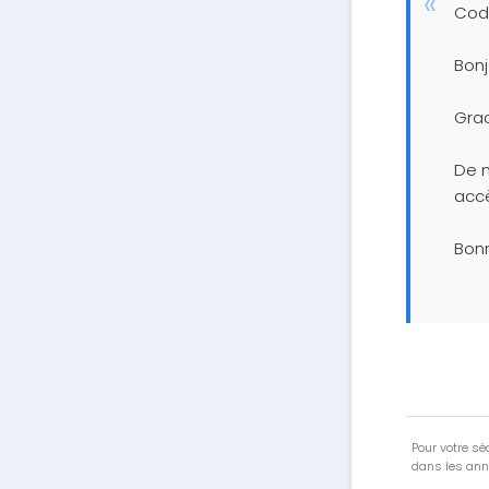
Cod
Bonj
Grac
De m
accè
Bonn
Pour votre séc
dans les ann