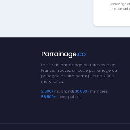
Restez égale
uniquement a
Parrainage
.co
Le site de parrainage de reference en
France. Trouvez un code parrainage ou
partagez le votre parmi plus de 2 000
marchands.
2 000+
marchands
30 000+
membres
56 500+
codes publies