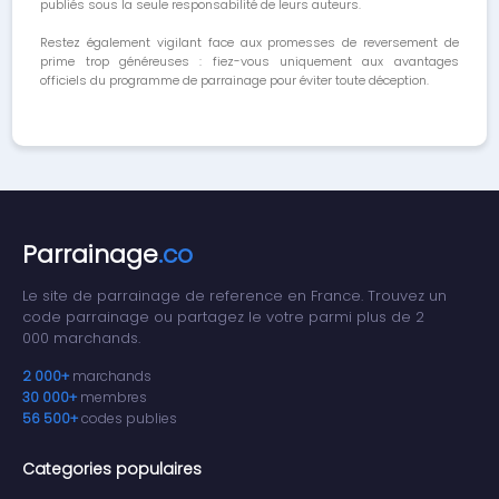
publiés sous la seule responsabilité de leurs auteurs.
Restez également vigilant face aux promesses de reversement de
prime trop généreuses : fiez-vous uniquement aux avantages
officiels du programme de parrainage pour éviter toute déception.
Parrainage
.co
Le site de parrainage de reference en France. Trouvez un
code parrainage ou partagez le votre parmi plus de 2
000 marchands.
2 000+
marchands
30 000+
membres
56 500+
codes publies
Categories populaires