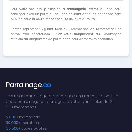
Pour votre sécurité, privilégiez la
messagerie interne
du site pour
échanger avec un parrain. Les liens figurant dans les annonces sont
publiés sous la seule responsabilité de leurs auteurs.
Restez également vigilant face aux promesses de reversement de
prime trop généreuses : fiez-vous uniquement aux avantages
officiels du programme de parrainage pour éviter toute déception.
Parrainage
.co
Le site de parrainage de reference en France. Trouvez un
code parrainage ou partagez le votre parmi plus de 2
000 marchands.
2 000+
marchands
30 000+
membres
56 500+
codes publies