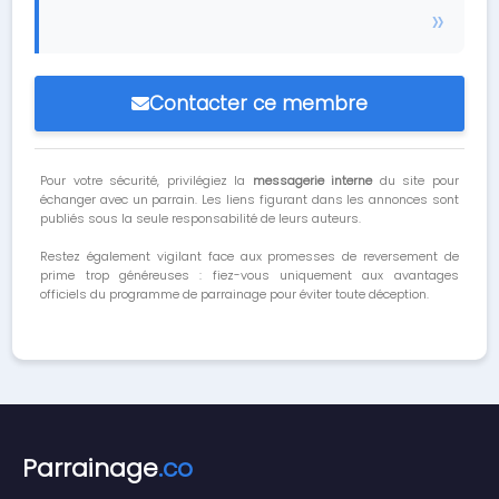
Contacter ce membre
Pour votre sécurité, privilégiez la
messagerie interne
du site pour
échanger avec un parrain. Les liens figurant dans les annonces sont
publiés sous la seule responsabilité de leurs auteurs.
Restez également vigilant face aux promesses de reversement de
prime trop généreuses : fiez-vous uniquement aux avantages
officiels du programme de parrainage pour éviter toute déception.
Parrainage
.co