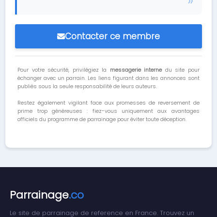
Contacter ce membre
Pour votre sécurité, privilégiez la
messagerie interne
du site pour
échanger avec un parrain. Les liens figurant dans les annonces sont
publiés sous la seule responsabilité de leurs auteurs.
Restez également vigilant face aux promesses de reversement de
prime trop généreuses : fiez-vous uniquement aux avantages
officiels du programme de parrainage pour éviter toute déception.
Parrainage
.co
Le site de parrainage de reference en France. Trouvez un