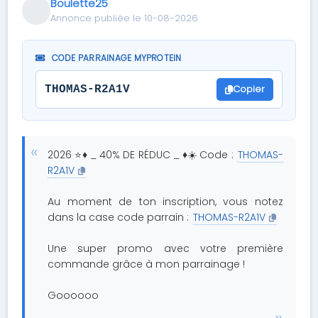
Boulette25
Annonce publiée le 10-08-2026
CODE PARRAINAGE MYPROTEIN
Copier
THOMAS-R2A1V
2026 ⭐♦ _ 40% DE RÉDUC _ ♦☀️ Code :
THOMAS-
R2A1V
Au moment de ton inscription, vous notez
dans la case code parrain :
THOMAS-R2A1V
Une super promo avec votre première
commande grâce à mon parrainage !
Goooooo