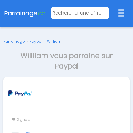
Parrainage
.co
Parrainage
›
Paypal
›
Willliam
Willliam vous parraine sur
Paypal
Signaler