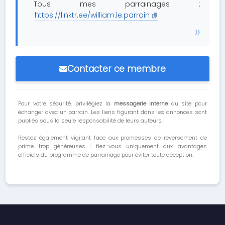
Tous mes parrainages :
https://linktr.ee/william.le.parrain
Contacter ce membre
Pour votre sécurité, privilégiez la
messagerie interne
du site pour
échanger avec un parrain. Les liens figurant dans les annonces sont
publiés sous la seule responsabilité de leurs auteurs.
Restez également vigilant face aux promesses de reversement de
prime trop généreuses : fiez-vous uniquement aux avantages
officiels du programme de parrainage pour éviter toute déception.