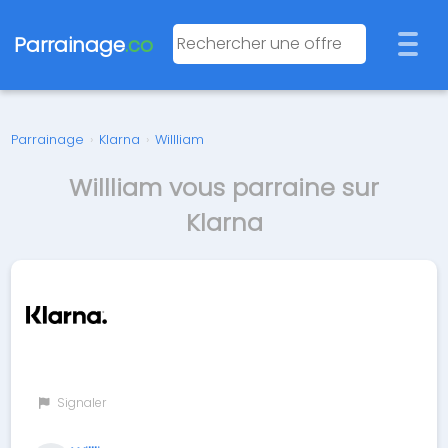
Parrainage
.co
Parrainage
›
Klarna
›
Willliam
Willliam vous parraine sur
Klarna
Signaler