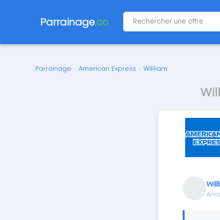
Parrainage
.co
Parrainage
›
American Express
›
Willliam
Wil
Will
Ann