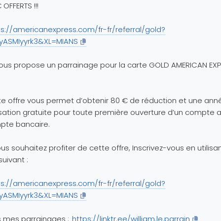
 OFFERTS !!!
ps://americanexpress.com/fr-fr/referral/gold?
=yASMIyyrk3&XL=MIANS
ous propose un parrainage pour la carte GOLD AMERICAN EX
e offre vous permet d’obtenir 80 € de réduction et une ann
sation gratuite pour toute première ouverture d’un compte 
mpte bancaire.
ous souhaitez profiter de cette offre, Inscrivez-vous en utilisan
suivant :
ps://americanexpress.com/fr-fr/referral/gold?
=yASMIyyrk3&XL=MIANS
 mes parrainages :
https://linktr.ee/william.le.parrain