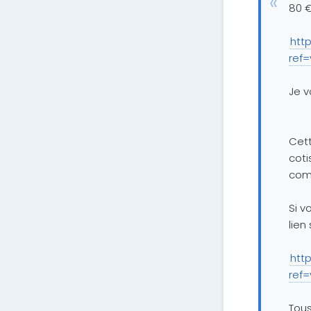
80 €
htt
ref
Je v
Cett
coti
co
Si v
lien 
htt
ref
Tous