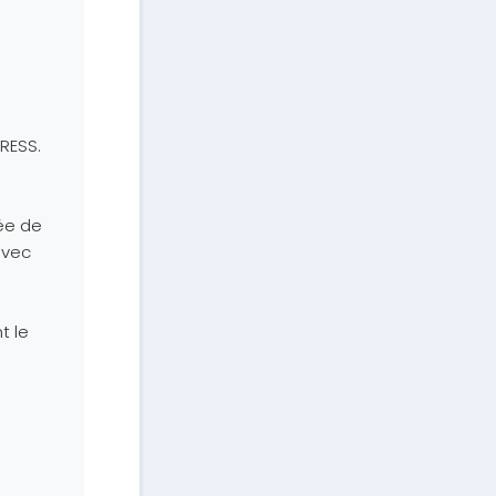
PRESS.
ée de
avec
t le