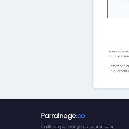
Pour votre séc
dans les ann
Restez égale
uniquement a
Parrainage
.co
Le site de parrainage de reference en