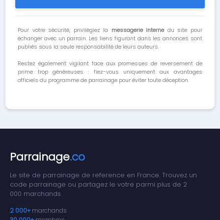
Pour votre sécurité, privilégiez la
messagerie interne
du site pour
échanger avec un parrain. Les liens figurant dans les annonces sont
publiés sous la seule responsabilité de leurs auteurs.
Restez également vigilant face aux promesses de reversement de
prime trop généreuses : fiez-vous uniquement aux avantages
officiels du programme de parrainage pour éviter toute déception.
Parrainage
.co
Le site de parrainage de reference en France. Trouvez un
code parrainage ou partagez le votre parmi plus de 2
000 marchands.
2 000+
marchands
30 000+
membres