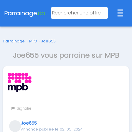
Parrainage
.co
Parrainage
›
MPB
›
Joe655
Joe655 vous parraine sur MPB
Signaler
Joe655
Annonce publiée le 02-05-2024