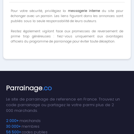
Pour votre sécurité, privilégiez la
messagerie interne
du site pour
échanger avec un parrain. Les liens figurant dans les annonces sont
publiés sous la seule responsabilité de leurs auteurs.
Restez également vigilant face aux promesses de reversement de
prime trop généreuses : fiez-vous uniquement aux avantages
officiels du programme de parrainage pour éviter toute déception.
Parrainage
.co
Le site de parrainage de reference en France. Trouvez un
code parrainage ou partagez le votre parmi plus de 2
000 marchands.
2 000+
marchands
30 000+
membres
56 500+
codes publies