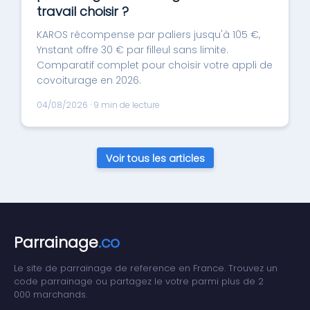
travail choisir ?
KAROS récompense par paliers jusqu'à 105 €,
Ynstant offre 30 € par filleul sans limite.
Comparatif complet pour choisir votre appli de
covoiturage en 2026.
04/08/2026 · 9 min de lecture
Voir tous les articles
Parrainage
.co
Le site de parrainage de reference en France. Trouvez un
code parrainage ou partagez le votre parmi plus de 2
000 marchands.