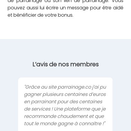
de parrainage ou son lien de parrainage. Vous
pouvez aussi lui écrire un message pour être aidé
et bénéficier de votre bonus.
L’avis de nos membres
"Grâce au site parrainage.co j’ai pu
"Le s
gagner plusieurs centaines d’euros
trouv
en parrainant pour des centaines
de pa
de services ! Une plateforme que je
mail
recommande chaudement et que
ce q
tout le monde gagne à connaître !"
rapid
que l