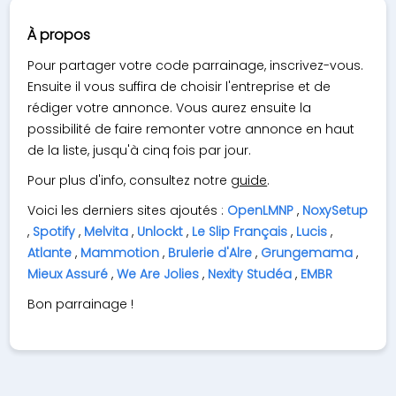
À propos
Pour partager votre code parrainage, inscrivez-vous.
Ensuite il vous suffira de choisir l'entreprise et de
rédiger votre annonce. Vous aurez ensuite la
possibilité de faire remonter votre annonce en haut
de la liste, jusqu'à cinq fois par jour.
Pour plus d'info, consultez notre
guide
.
Voici les derniers sites ajoutés :
OpenLMNP
,
NoxySetup
,
Spotify
,
Melvita
,
Unlockt
,
Le Slip Français
,
Lucis
,
Atlante
,
Mammotion
,
Brulerie d'Alre
,
Grungemama
,
Mieux Assuré
,
We Are Jolies
,
Nexity Studéa
,
EMBR
Bon parrainage !