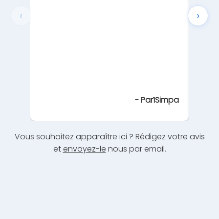
faut 
‹
›
semai
-
Par1Simpa
Vous souhaitez apparaître ici ? Rédigez votre avis
et
envoyez-le
nous par email.